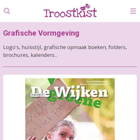
Ga
direct
naar
de
Grafische Vormgeving
hoofdinhoud
Logo's, huisstijl, grafische opmaak boeken, folders,
brochures, kalenders..